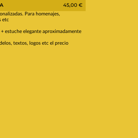
A
45,00 €
onalizadas. Para homenajes,
s etc
 + estuche elegante aproximadamente
los, textos, logos etc el precio