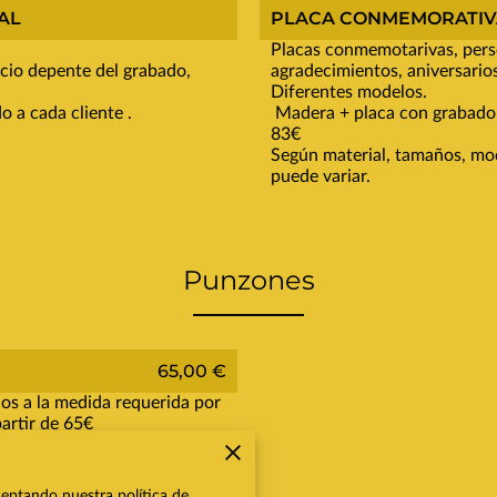
AL
PLACA CONMEMORATIV
Placas conmemotarivas, pers
ecio depente del grabado,
agradecimientos, aniversario
Diferentes modelos.
 a cada cliente .
Madera + placa con grabado
83€
Según material, tamaños, mode
puede variar.
Punzones
65,00 €
os a la medida requerida por
artir de 65€
eptando nuestra política de